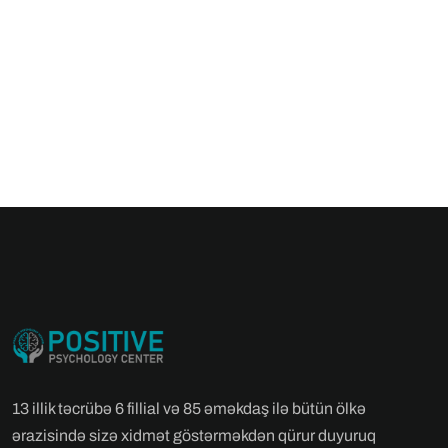
13 illik təcrübə 6 fillial və 85 əməkdaş ilə bütün ölkə
ərazisində sizə xidmət göstərməkdən qürur duyuruq