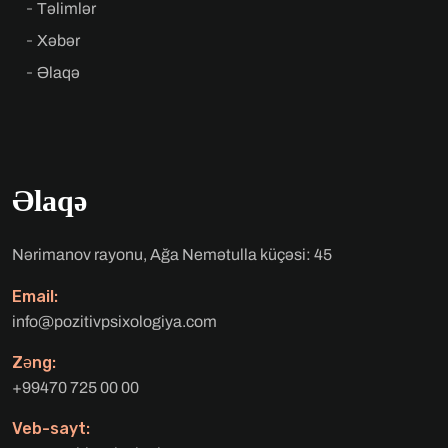
Təlimlər
Xəbər
Əlaqə
Əlaqə
Nərimanov rayonu, Ağa Nemətulla küçəsi: 45
Email:
info@pozitivpsixologiya.com
Zəng:
+99470 725 00 00
Veb-sayt: