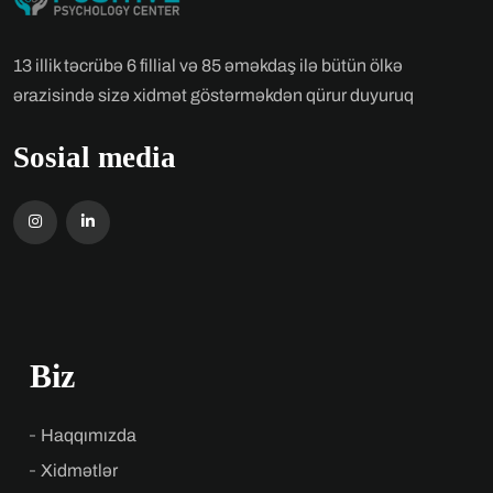
13 illik təcrübə 6 fillial və 85 əməkdaş ilə bütün ölkə
ərazisində sizə xidmət göstərməkdən qürur duyuruq
Sosial media
Biz
Haqqımızda
Xidmətlər