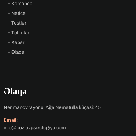
Komanda
Nəticə
Testlər
Təlimlər
Xəbər
Əlaqə
Əlaqə
Nərimanov rayonu, Ağa Nemətulla küçəsi: 45
Email:
info@pozitivpsixologiya.com