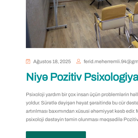
Ağustos 18, 2025
ferid.meherremli.94@gm
Niyə Pozitiv Psixologiy
Psixoloji yardım bir çox insan üçün problemlərin həlli
yoldur. Sürətlə dəyişən həyat şəraitində bu cür dəs
artırılması baxımından xüsusi əhəmiyyət kəsb edir. M
psixoloji dəstəyin təmin olunması məqsədilə Poziti