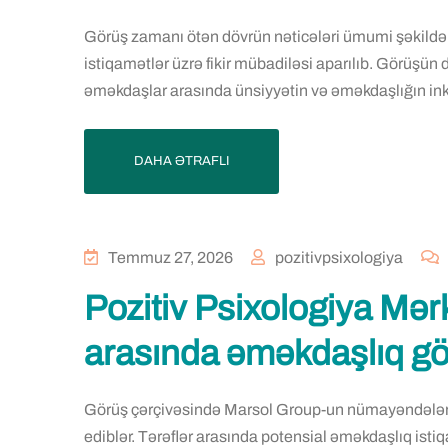
Görüş zamanı ötən dövrün nəticələri ümumi şəkildə dəy
istiqamətlər üzrə fikir mübadiləsi aparılıb. Görü
əməkdaşlar arasında ünsiyyətin və əməkdaşlığın inkiş
DAHA ƏTRAFLI
Temmuz 27, 2026
pozitivpsixologiya
Pozitiv Psixologiya Mər
arasında əməkdaşlıq gö
Görüş çərçivəsində Marsol Group-un nümayəndələri Po
ediblər. Tərəflər arasında potensial əməkdaşlıq istiq