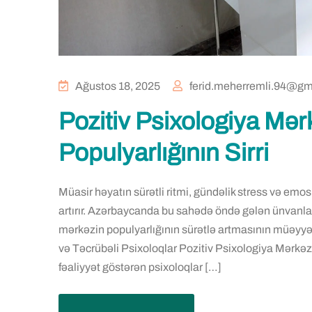
Ağustos 18, 2025
ferid.meherremli.94@gm
Pozitiv Psixologiya Mər
Populyarlığının Sirri
Müasir həyatın sürətli ritmi, gündəlik stress və emos
artırır. Azərbaycanda bu sahədə öndə gələn ünvanlard
mərkəzin populyarlığının sürətlə artmasının müəyyən 
və Təcrübəli Psixoloqlar Pozitiv Psixologiya Mərkə
fəaliyyət göstərən psixoloqlar […]