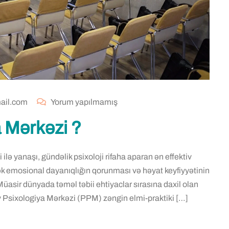
ail.com
Yorum yapılmamış
a Mərkəzi ?
 ilə yanaşı, gündəlik psixoloji rifaha aparan ən effektiv
tək emosional dayanıqlığın qorunması və həyat keyfiyyətinin
üasir dünyada təməl təbii ehtiyaclar sırasına daxil olan
v Psixologiya Mərkəzi (PPM) zəngin elmi-praktiki […]