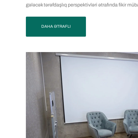
gələcək tərəfdaşlıq perspektivləri ətrafında fikir müba
DAHA ƏTRAFLI