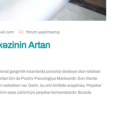
ail.com
Yorum yapılmamış
kəzinin Artan
ional gərginlik insanlarda psixoloji dəstəyə olan tələbatı
an biri də Pozitiv Psixologiya Mərkəzidir. Son illərdə
səbəbləri var. Gəlin, bu sirri birlikdə araşdıraq. Peşəkar
zinin əsas üstünlüyü peşəkar komandasıdır. Burada