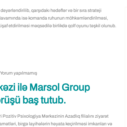
ərləndirilib, qarşıdakı hədəflər və bir sıra strateji
şün davamında isə komanda ruhunun möhkəmləndirilməsi,
af etdirilməsi məqsədilə birlikdə qolf oyunu təşkil olunub.
Yorum yapılmamış
kəzi ilə Marsol Group
rüşü baş tutub.
zitiv Psixologiya Mərkəzinin Azadlıq filialını ziyarət
amətləri, birgə layihələrin həyata keçirilməsi imkanları və